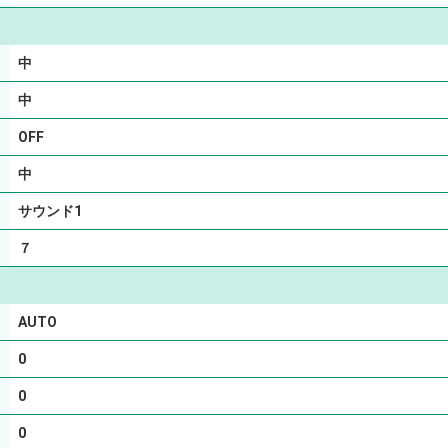
中
中
OFF
中
サウンド1
７
AUTO
0
0
0