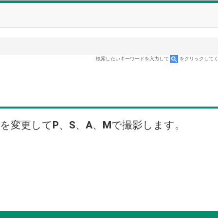
検索したいキーワードを入力して
をクリックして
を変更して
P
、
S
、
A
、
M
で撮影します。