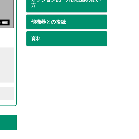
方
他機器との接続
資料