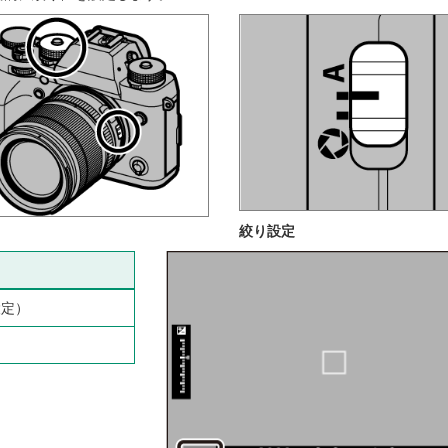
絞り設定
設定）