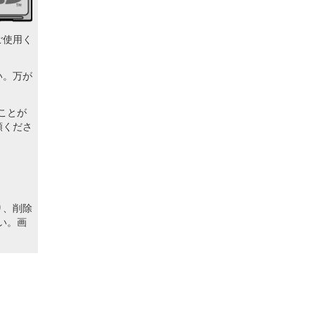
ご使用く
い。万が
ることが
頼くださ
り、削除
い。画