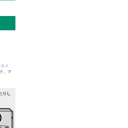
ルカメ
ド、マ
たりし