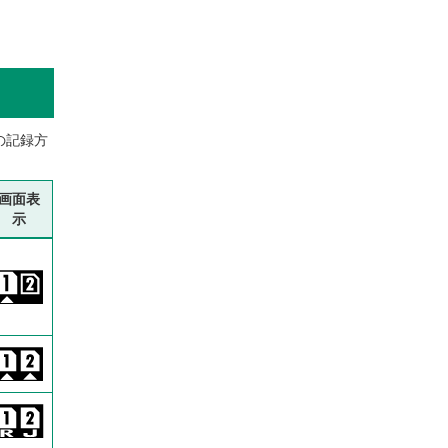
の記録方
画面表
示