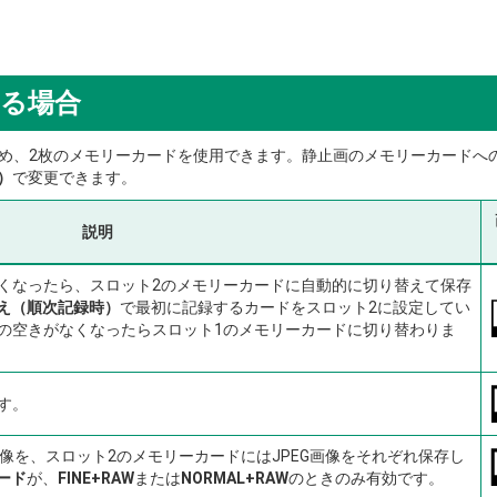
する場合
め、2枚のメモリーカードを使用できます。静止画のメモリーカードへ
）
で変更できます。
説明
くなったら、スロット2のメモリーカードに自動的に切り替えて保存
え（順次記録時）
で最初に記録するカードをスロット2に設定してい
の空きがなくなったらスロット1のメモリーカードに切り替わりま
す。
像を、スロット2のメモリーカードにはJPEG画像をそれぞれ保存し
ード
が、
FINE+RAW
または
NORMAL+RAW
のときのみ有効です。