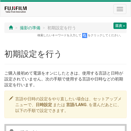
Toggl
navig
目次 »
撮影の準備
初期設定を行う
検索したいキーワードを入力して
をクリックしてください。
初期設定を行う
ご購入後初めて電源をオンにしたときは、使用する言語と日時が
設定されていません。次の手順で使用する言語や日時などの初期
設定を行います。
言語や日時の設定をやり直したい場合は、セットアップメ
ニューで、
日時設定
または
言語/LANG.
を選んだあとに、
以下の手順で設定できます。