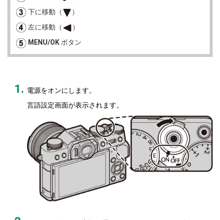
下に移動（
）
左に移動（
）
MENU/OK
ボタン
電源をオンにします。
言語設定画面が表示されます。