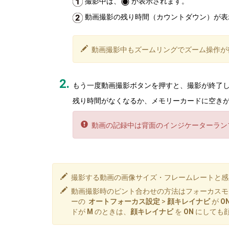
撮影中は、
が表示されます。
動画撮影の残り時間（カウントダウン）が表
動画撮影中もズームリングでズーム操作が
もう一度動画撮影ボタンを押すと、撮影が終了
残り時間がなくなるか、メモリーカードに空き
動画の記録中は背面のインジケーターラン
撮影する動画の画像サイズ・フレームレートと
動画撮影時のピント合わせの方法はフォーカス
ーの
オートフォーカス設定
>
顔キレイナビ
が
O
ドが
M
のときは、
顔キレイナビ
を
ON
にしても