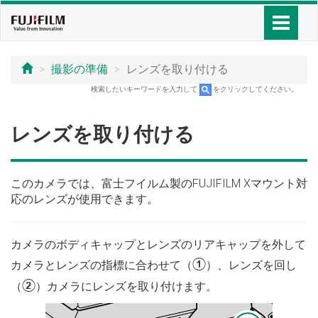
撮影の準備
レンズを取り付ける
検索したいキーワードを入力して
をクリックしてください。
レンズを取り付ける
このカメラでは、富士フイルム製のFUJIFILM Xマウント対
応のレンズが使用できます。
カメラのボディキャップとレンズのリアキャップを外して
A
カメラとレンズの指標に合わせて（
）、レンズを回し
B
（
）カメラにレンズを取り付けます。