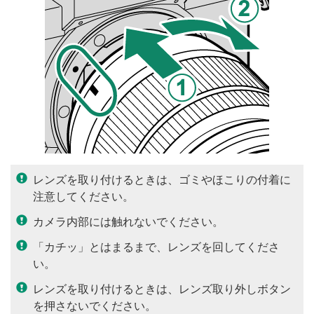
レンズを取り付けるときは、ゴミやほこりの付着に
注意してください。
カメラ内部には触れないでください。
「カチッ」とはまるまで、レンズを回してくださ
い。
レンズを取り付けるときは、レンズ取り外しボタン
を押さないでください。