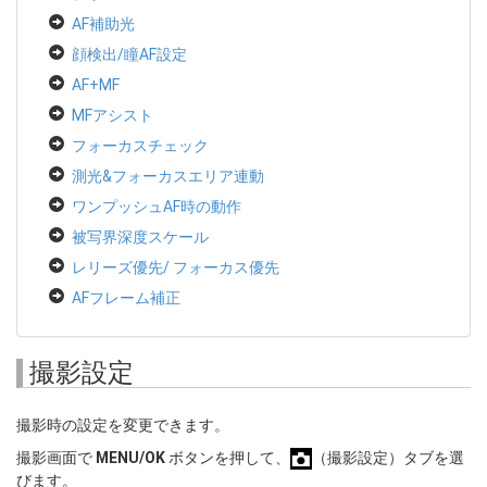
AF補助光
顔検出/瞳AF設定
AF+MF
MFアシスト
フォーカスチェック
測光&フォーカスエリア連動
ワンプッシュAF時の動作
被写界深度スケール
レリーズ優先/ フォーカス優先
AFフレーム補正
撮影設定
撮影時の設定を変更できます。
撮影画面で
MENU/OK
ボタンを押して、
（撮影設定）タブを選
びます。