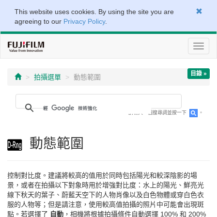
This website uses cookies. By using the site you are
agreeing to our
Privacy Policy
.
切
換
導
目錄 »
覽
拍攝選單
動態範圍
請輸入一個搜尋詞並按一下
。
動態範圍
控制對比度。建議將較高的值用於同時包括陽光和較深陰影的場
景，或者在拍攝以下對象時用於增強對比度：水上的陽光、鮮亮光
線下秋天的葉子、蔚藍天空下的人物肖像以及白色物體或穿白色衣
服的人物等；但是請注意，使用較高值拍攝的照片中可能會出現斑
點。若選擇了
自動
，相機將根據拍攝條件自動選擇 100% 和 200%