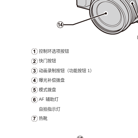
控制环选项按钮
快门按钮
动画录制按钮（功能按钮 1）
曝光补偿拨盘
模式拨盘
AF 辅助灯
自拍指示灯
热靴