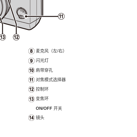
麦克风（左/右）
闪光灯
肩带穿孔
对焦模式选择器
控制环
变焦环
ON/OFF
开关
镜头