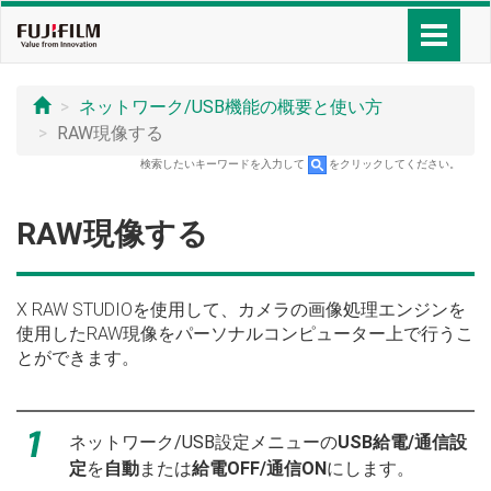
ネットワーク/USB機能の概要と使い方
RAW現像する
検索したいキーワードを入力して
をクリックしてください。
RAW現像する
X RAW STUDIOを使用して、カメラの画像処理エンジンを
使用したRAW現像をパーソナルコンピューター上で行うこ
とができます。
ネットワーク/USB設定メニューの
USB給電/通信設
定
を
自動
または
給電OFF/通信ON
にします。