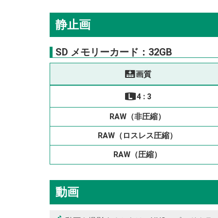
静止画
SD メモリーカード：32GB
画質
T
4 : 3
O
RAW
（非圧縮）
RAW
（ロスレス圧縮）
RAW
（圧縮）
動画