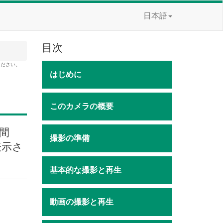
日本語
目次
ください。
はじめに
このカメラの概要
間
撮影の準備
表示さ
基本的な撮影と再生
動画の撮影と再生