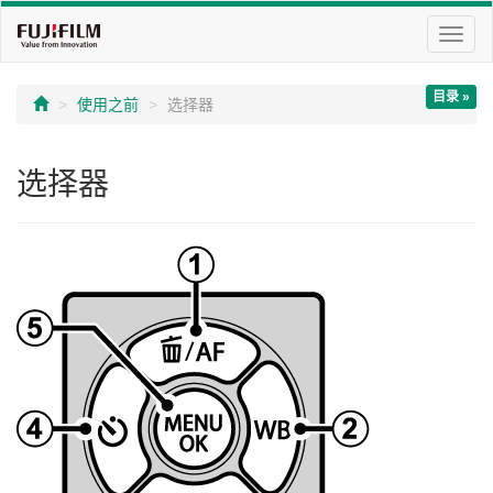
切
换
导
目录 »
航
使用之前
选择器
选择器