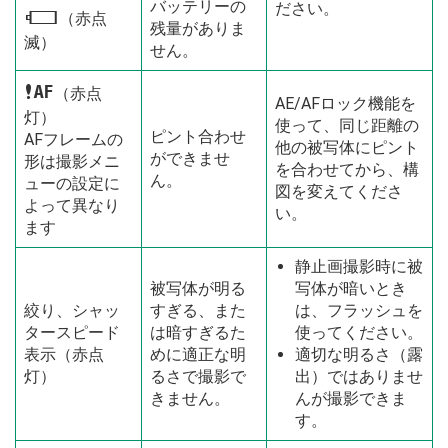
バッテリーの
ださい。
A
（赤点
残量がありま
滅）
せん。
s
（赤点
AE/AFロック機能を
灯）
使って、同じ距離の
ピント合わせ
AFフレームの
他の被写体にピント
ができませ
形は撮影メニ
を合わせてから、構
ん。
ューの設定に
図を変えてくださ
よって異なり
い。
ます
静止画撮影時に被
被写体が明る
写体が暗いとき
絞り、シャッ
すぎる、また
は、フラッシュを
タースピード
は暗すぎるた
使ってください。
表示（赤点
めに適正な明
適切な明るさ（露
灯）
るさで撮影で
出）ではありませ
きません。
んが撮影できま
す。