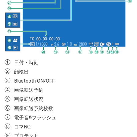
A
日付・時刻
B
顔検出
C
Bluetooth ON/OFF
D
画像転送予約
E
画像転送状況
F
画像転送予約枚数
G
電子音&フラッシュ
H
コマNO.
I
プロテクト