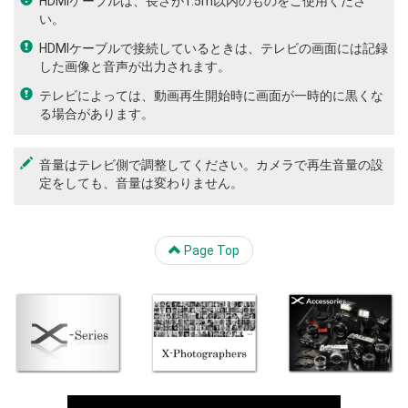
HDMIケーブルは、長さが1.5m以内のものをご使用くださ
い。
HDMIケーブルで接続しているときは、テレビの画面には記録
した画像と音声が出力されます。
テレビによっては、動画再生開始時に画面が一時的に黒くな
る場合があります。
音量はテレビ側で調整してください。カメラで再生音量の設
定をしても、音量は変わりません。
Page Top