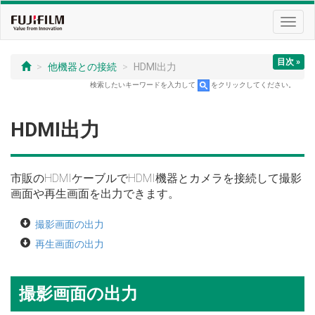
Toggl
navig
目次 »
他機器との接続
HDMI出力
検索したいキーワードを入力して
をクリックしてください。
HDMI出力
市販のHDMIケーブルでHDMI機器とカメラを接続して撮影
画面や再生画面を出力できます。
撮影画面の出力
再生画面の出力
撮影画面の出力