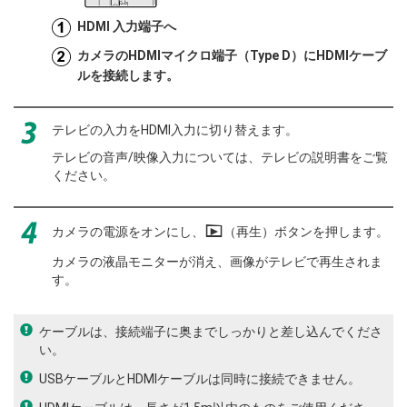
HDMI 入力端子へ
カメラのHDMIマイクロ端子（Type D）にHDMIケーブ
ルを接続します。
テレビの入力をHDMI入力に切り替えます。
テレビの音声/映像入力については、テレビの説明書をご覧
ください。
カメラの電源をオンにし、
a
（再生）ボタンを押します。
カメラの液晶モニターが消え、画像がテレビで再生されま
す。
ケーブルは、接続端子に奥までしっかりと差し込んでくださ
い。
USBケーブルとHDMIケーブルは同時に接続できません。