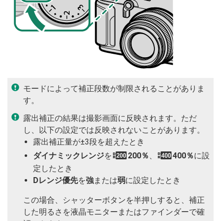
モードによって補正段数が制限されることがありま
す。
露出補正の結果は撮影画面に反映されます。ただ
し、以下の設定では反映されないことがあります。
露出補正量が±3段を超えたとき
ダイナミックレンジ
を
W
200％
、
X
400％
に設
定したとき
Dレンジ優先
を
強
または
弱
に設定したとき
この場合、シャッターボタンを半押しすると、補正
した明るさを液晶モニターまたはファインダーで確