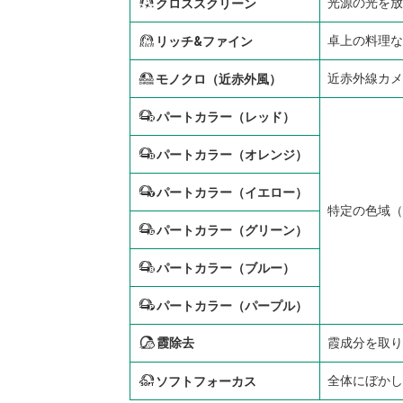
L
光源の光を放
クロススクリーン
n
卓上の料理な
リッチ&ファイン
m
近赤外線カメ
モノクロ（近赤外風）
u
パートカラー（レッド）
v
パートカラー（オレンジ）
w
パートカラー（イエロー）
特定の色域（
x
パートカラー（グリーン）
y
パートカラー（ブルー）
z
パートカラー（パープル）
霞除去
霞成分を取り
j
X
全体にぼかし
ソフトフォーカス