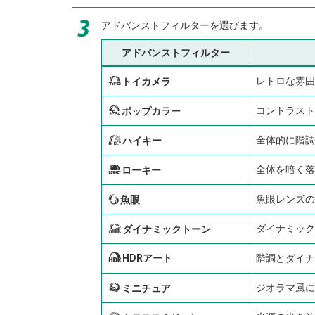
アドバンストフィルターを選びます。
アドバンストフィルター
G
レトロな雰囲
トイカメラ
I
コントラスト
ポップカラー
J
全体的に階調
ハイキー
Z
全体を暗く落
ローキー
E
魚眼レンズの
魚眼
K
ダイナミック
ダイナミックトーン
HDRアート
階調とダイナ
i
H
ジオラマ風に
ミニチュア