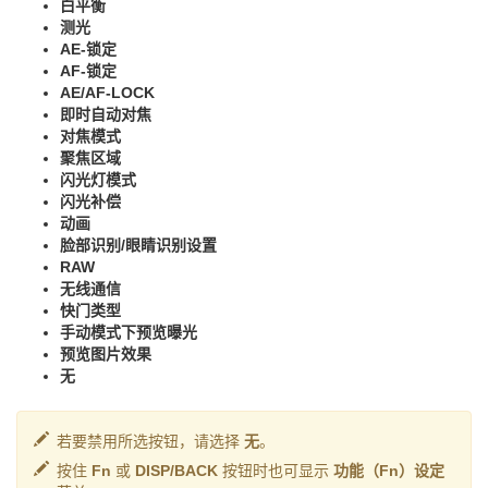
白平衡
测光
AE-锁定
AF-锁定
AE/AF-LOCK
即时自动对焦
对焦模式
聚焦区域
闪光灯模式
闪光补偿
动画
脸部识别/眼睛识别设置
RAW
无线通信
快门类型
手动模式下预览曝光
预览图片效果
无
若要禁用所选按钮，请选择
无
。
按住
Fn
或
DISP/BACK
按钮时也可显示
功能（Fn）设定