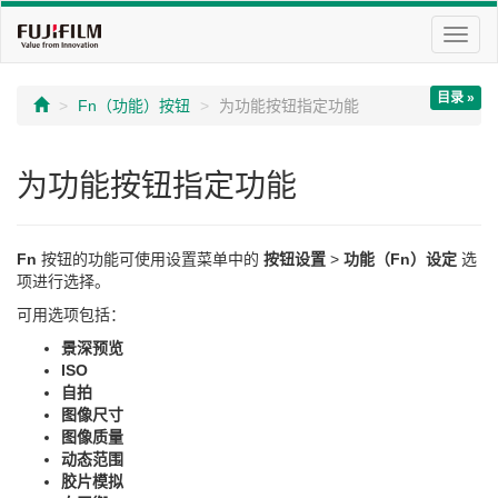
切
换
导
目录 »
航
Fn（功能）按钮
为功能按钮指定功能
为功能按钮指定功能
Fn
按钮的功能可使用设置菜单中的
按钮设置
>
功能（Fn）设定
选
项进行选择。
可用选项包括：
景深预览
ISO
自拍
图像尺寸
图像质量
动态范围
胶片模拟